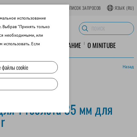
АТЬСЯ В ИНТЕРНЕТ-МАГАЗИНЕ
СПИСОК ЗАПРОСОВ
ЯЗЫК
(RU)
имальное использование
e. Выбрав "Принять только
тся необходимыми, или
ЛАБОРАТОРНОЕ ОБОРУДОВАНИЕ
O MINITUBE
м использовать. Если
 файлы cookie
Назад
для 1 гоблета 35 мм для
r