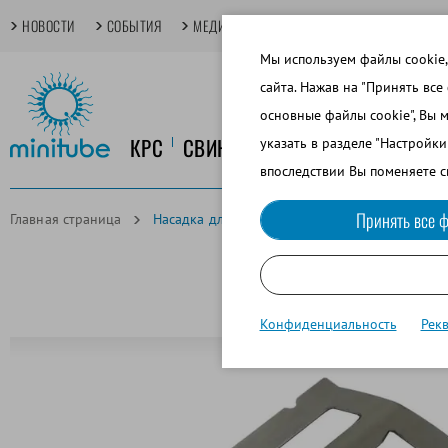
НОВОСТИ
СОБЫТИЯ
МЕДИАТЕКА
TECHDAYS
ОСНОВНЫЕ
Мы используем файлы cookie,
сайта. Нажав на "Принять все
основные файлы cookie", Вы 
КРС
СВИНОВОДСТВО
КОНЕВОДСТ
указать в разделе "Настройк
впоследствии Вы поменяете с
Принять все ф
Главная страница
Насадка для 1 гоблета 35 мм для MultiCoder
Конфиденциальность
Рек