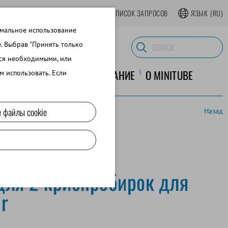
АТЬСЯ В ИНТЕРНЕТ-МАГАЗИНЕ
СПИСОК ЗАПРОСОВ
ЯЗЫК
(RU)
имальное использование
e. Выбрав "Принять только
тся необходимыми, или
ЛАБОРАТОРНОЕ ОБОРУДОВАНИЕ
O MINITUBE
м использовать. Если
 файлы cookie
Назад
для 2 криопробирок для
r