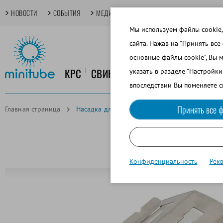
НОВОСТИ
СОБЫТИЯ
МЕДИАТЕКА
TECHDAYS
ОСНОВНЫЕ
Мы используем файлы cookie,
сайта. Нажав на "Принять все
основные файлы cookie", Вы 
КРС
СВИНОВОДСТВО
КОНЕВОДСТ
указать в разделе "Настройк
впоследствии Вы поменяете с
Принять все ф
Главная страница
Насадка для 2 криопробирок для MultiCoder
Конфиденциальность
Рек