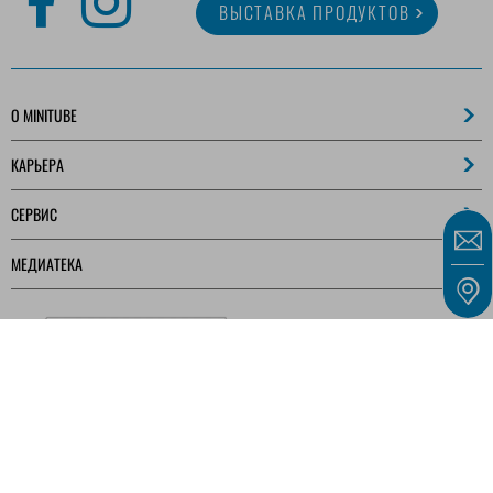
ВЫСТАВКА ПРОДУКТОВ
O MINITUBE
КАРЬЕРА
СЕРВИС
МЕДИАТЕКА
Наши предложения предназначены исключительно для предпринимателей,
коммерсантов, фрилансеров и государственных учреждений, как определено в § 14
Гражданского кодекса Германии (BGB), а не для потребителей, как определено в §