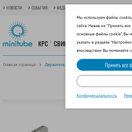
НОВОСТИ
СОБЫТИЯ
МЕДИАТЕКА
TECHDAYS
ОСНОВНЫЕ
Мы используем файлы cookie,
сайта. Нажав на "Принять все
основные файлы cookie", Вы 
КРС
СВИНОВОДСТВО
КОНЕВОДСТ
указать в разделе "Настройк
впоследствии Вы поменяете с
Принять все ф
Главная страница
Держатель форсунок для MPP Uno и MPP Quat
Конфиденциальность
Рек