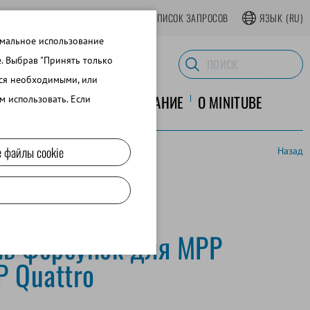
АТЬСЯ В ИНТЕРНЕТ-МАГАЗИНЕ
СПИСОК ЗАПРОСОВ
ЯЗЫК
(RU)
имальное использование
e. Выбрав "Принять только
тся необходимыми, или
ЛАБОРАТОРНОЕ ОБОРУДОВАНИЕ
O MINITUBE
м использовать. Если
 файлы cookie
Назад
ь форсунок для MPP
P Quattro