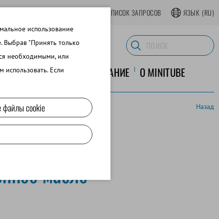
АТЬСЯ В ИНТЕРНЕТ-МАГАЗИНЕ
СПИСОК ЗАПРОСОВ
ЯЗЫК
(RU)
имальное использование
e. Выбрав "Принять только
тся необходимыми, или
ЛАБОРАТОРНОЕ ОБОРУДОВАНИЕ
O MINITUBE
м использовать. Если
 файлы cookie
Назад
нное масло