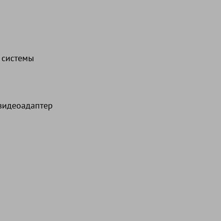
й системы
видеоадаптер