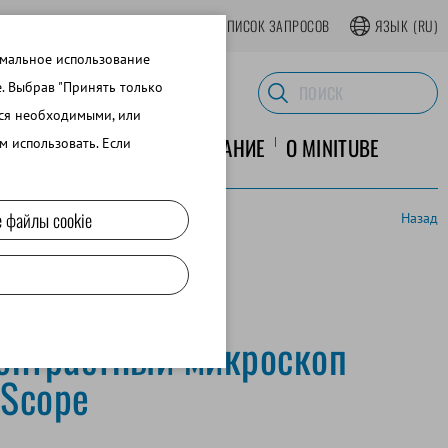
АТЬСЯ В ИНТЕРНЕТ-МАГАЗИНЕ
СПИСОК ЗАПРОСОВ
ЯЗЫК
(RU)
имальное использование
e. Выбрав "Принять только
тся необходимыми, или
ЛАБОРАТОРНОЕ ОБОРУДОВАНИЕ
O MINITUBE
м использовать. Если
 файлы cookie
Назад
онтрастный микроскоп
oScope