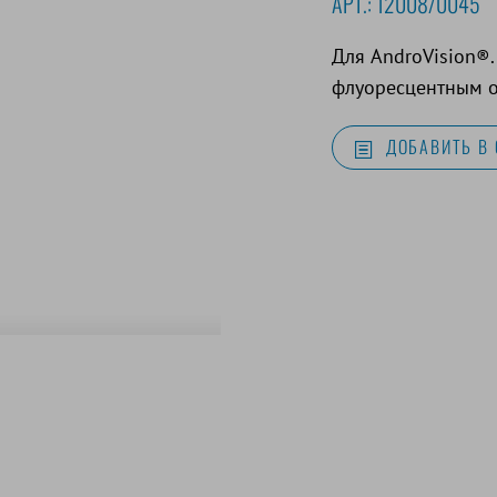
АРТ.:
12008/0045
Для AndroVision®.
флуоресцентным 
ДОБАВИТЬ В