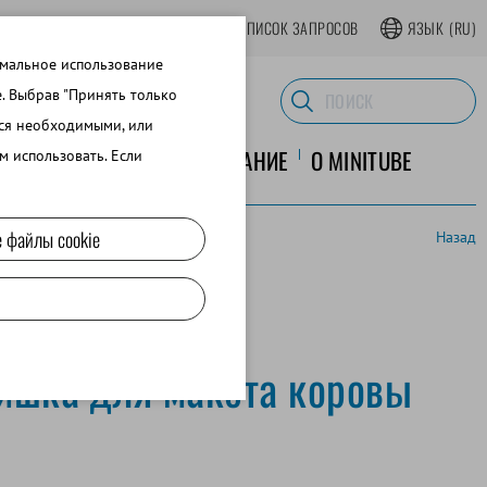
АТЬСЯ В ИНТЕРНЕТ-МАГАЗИНЕ
СПИСОК ЗАПРОСОВ
ЯЗЫК
(RU)
имальное использование
e. Выбрав "Принять только
тся необходимыми, или
ЛАБОРАТОРНОЕ ОБОРУДОВАНИЕ
O MINITUBE
м использовать. Если
 файлы cookie
Назад
ишка для макета коровы