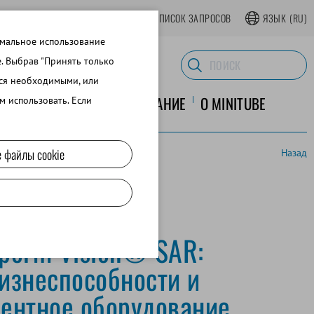
АТЬСЯ В ИНТЕРНЕТ-МАГАЗИНЕ
СПИСОК ЗАПРОСОВ
ЯЗЫК
(RU)
имальное использование
e. Выбрав "Принять только
тся необходимыми, или
ЛАБОРАТОРНОЕ ОБОРУДОВАНИЕ
O MINITUBE
м использовать. Если
 файлы cookie
Назад
perm Vision® SAR:
изнеспособности и
ентное оборудование