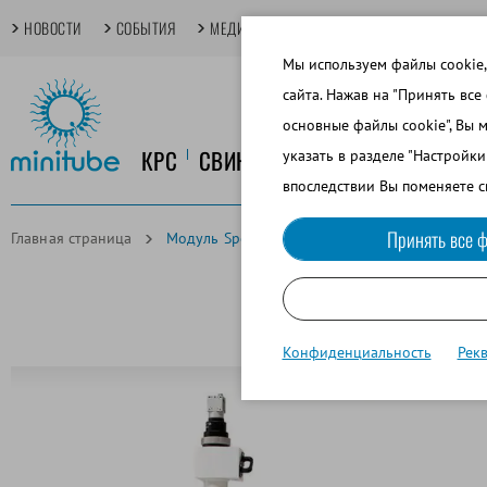
НОВОСТИ
СОБЫТИЯ
МЕДИАТЕКА
TECHDAYS
ОСНОВНЫЕ
Мы используем файлы cookie,
сайта. Нажав на "Принять все
основные файлы cookie", Вы 
КРС
СВИНОВОДСТВО
КОНЕВОДСТ
указать в разделе "Настройк
впоследствии Вы поменяете с
Принять все ф
Главная страница
Модуль Sperm Vision® SAR: Оценка жизнеспо
Конфиденциальность
Рек