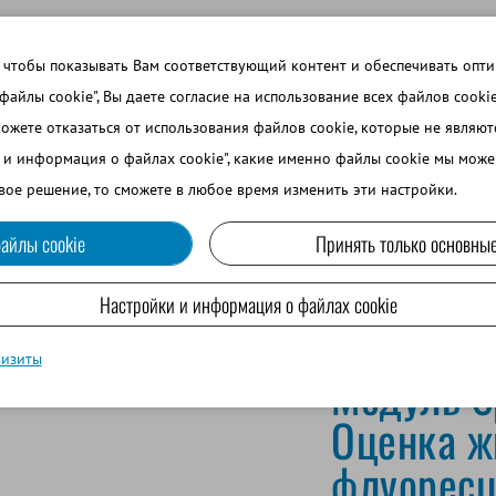
 ТЕМЫ
ВОЙТИ В ИНТЕРНЕТ-МАГАЗИН
ЗАРЕГИСТРИРОВ
 чтобы показывать Вам соответствующий контент и обеспечивать опт
 файлы cookie", Вы даете согласие на использование всех файлов cooki
можете отказаться от использования файлов cookie, которые не являю
ВО
СОБАКОВОДСТВО
МРС И ВЕРБЛЮДОВОДСТВО
и и информация о файлах cookie", какие именно файлы cookie мы може
вое решение, то сможете в любое время изменить эти настройки.
айлы cookie
Принять только основные
собности и флуоресцентное оборудование для микроскопа
Настройки и информация о файлах cookie
визиты
Модуль S
Оценка ж
флуоресц