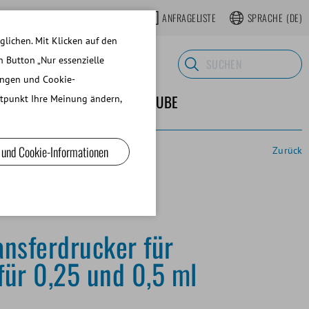
OP
REGISTRIEREN WEBSHOP
ANFRAGELISTE
SPRACHE
(DE)
lichen. Mit Klicken auf den
n Button „Nur essenzielle
ungen und Cookie-
 LABORBEDARF
ÜBER MINITUBE
eitpunkt Ihre Meinung ändern,
 und Cookie-Informationen
Zurück
nsferdrucker für
 für 0,25 und 0,5 ml