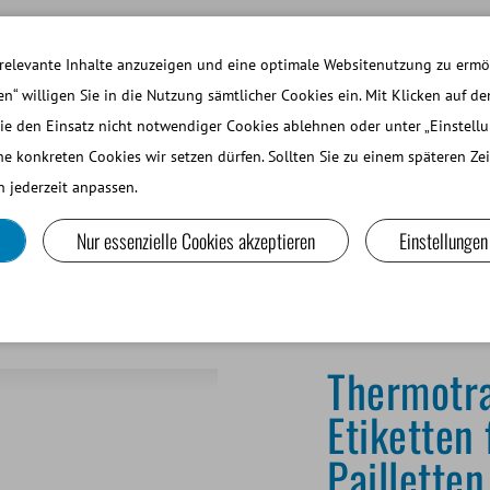
ARBEITEN BEI MINITUBE
ANMELDEN WEBSH
relevante Inhalte anzuzeigen und eine optimale Websitenutzung zu ermög
en“ willigen Sie in die Nutzung sämtlicher Cookies ein. Mit Klicken auf de
ie den Einsatz nicht notwendiger Cookies ablehnen oder unter „Einstell
EINE WIEDERKÄUER UND KAMELIDE
LABORGERÄTE UND
he konkreten Cookies wir setzen dürfen. Sollten Sie zu einem späteren Z
 jederzeit anpassen.
Nur essenzielle Cookies akzeptieren
Einstellungen
erdrucker für Etiketten für 0,25 und 0,5 ml Pailletten
Thermotra
Etiketten
Pailletten