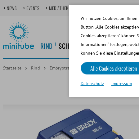
NEWS
EVENTS
MEDIATHEK
FOKUSTHEMEN
TECHDAYS
Wir nutzen Cookies, um Ihnen 
Button „Alle Cookies akzeptier
Cookies akzeptieren“ können S
RIND
SCHWEIN
PFERD
HUND
KL
Informationen“ festlegen, welc
können Sie diese Einstellungen
Alle Cookies akzeptieren
Startseite
Rind
Embryotransfer und OPU/IVP
Thermotransf
Datenschutz
Impressum