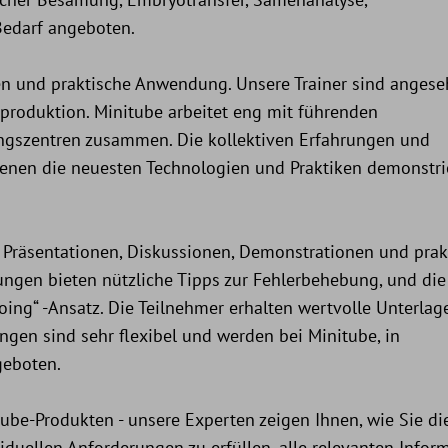
edarf angeboten.
en und praktische Anwendung. Unsere Trainer sind anges
eproduktion. Minitube arbeitet eng mit führenden
ungszentren zusammen. Die kollektiven Erfahrungen und
 denen die neuesten Technologien und Praktiken demonstri
n Präsentationen, Diskussionen, Demonstrationen und prak
gen bieten nützliche Tipps zur Fehlerbehebung, und die
oing“ -Ansatz. Die Teilnehmer erhalten wertvolle Unterla
gen sind sehr flexibel und werden bei Minitube, in
geboten.
itube-Produkten - unsere Experten zeigen Ihnen, wie Sie di
ividuellen Anforderungen zu erfüllen, alle relevanten Info