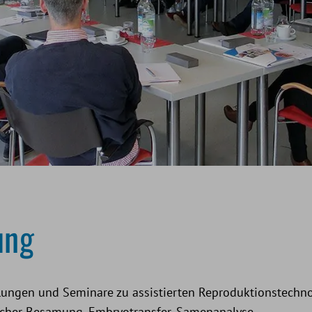
ung
ulungen und Seminare zu assistierten Reproduktionstechn
licher Besamung, Embryotransfer, Samenanalyse,