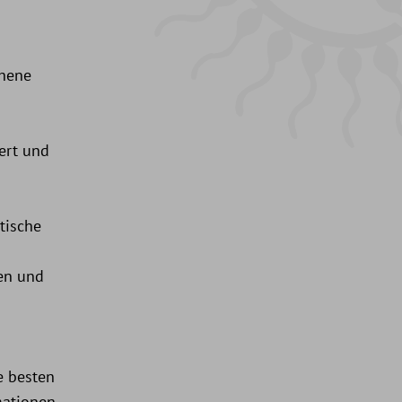
ehene
ert und
tische
gen und
e besten
rmationen