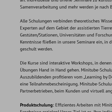
Samenverarbeitung und mehr werden je nach B
Alle Schulungen verbinden theoretisches Wiss
Experten auf dem Gebiet der assistierten Tierr
Gestüten/Stationen, Universitäten und Forsch
Kenntnisse fließen in unsere Seminare ein, in
geschult werden.
Die Kurse sind interaktive Workshops, in dene
Übungen Hand in Hand gehen. Minitube-Schulun
Auszubildenden profitieren vom „Learning by D
eine Teilnahmebescheinigung. Minitube-Schulun
Partnerbetrieben, beim Kunden und virtuell an
Produktschulung:
Effizientes Arbeiten mit Min
Ergebnisse erzielen! Unser Ziel ist es, Ihre ind