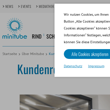
NEWS
EVENTS
MEDIATHEK
FOKUSTHEMEN
TECHDAYS
Wir nutzen Cookies, um Ihnen 
Button „Alle Cookies akzeptier
Cookies akzeptieren“ können S
RIND
SCHWEIN
PFERD
HUND
KL
Informationen“ festlegen, welc
können Sie diese Einstellungen
Alle Cookies akzeptieren
Startseite
Über Minitube
Kundenreferenzen
Kundenreferenzen
Datenschutz
Impressum