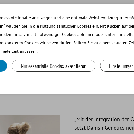
ARBEITEN BEI MINITUBE
ANMELDEN WEBSH
relevante Inhalte anzuzeigen und eine optimale Websitenutzung zu ermög
en“ willigen Sie in die Nutzung sämtlicher Cookies ein. Mit Klicken auf de
ie den Einsatz nicht notwendiger Cookies ablehnen oder unter „Einstell
EINE WIEDERKÄUER UND KAMELIDE
LABORGERÄTE UND
he konkreten Cookies wir setzen dürfen. Sollten Sie zu einem späteren Z
 jederzeit anpassen.
Nur essenzielle Cookies akzeptieren
Einstellungen
„Mit der Integration der
setzt Danish Genetics ne