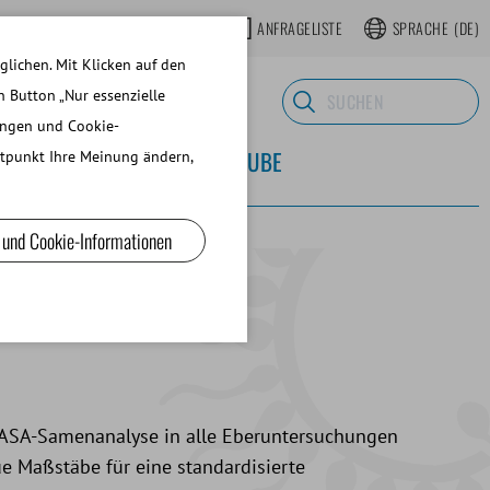
OP
REGISTRIEREN WEBSHOP
ANFRAGELISTE
SPRACHE
(DE)
lichen. Mit Klicken auf den
n Button „Nur essenzielle
ungen und Cookie-
 LABORBEDARF
ÜBER MINITUBE
eitpunkt Ihre Meinung ändern,
 und Cookie-Informationen
 CASA-Samenanalyse in alle Eberuntersuchungen
ue Maßstäbe für eine standardisierte