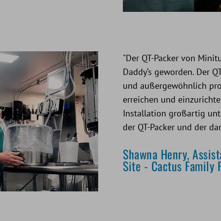
"Der QT-Packer von Minit
Daddy‘s geworden. Der QT-
und außergewöhnlich produ
erreichen und einzurichte
Installation großartig unte
der QT-Packer und der dam
Shawna Henry, Assist
Site - Cactus Family