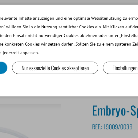
ARBEITEN BEI MINITUBE
ANMELDEN WEBSH
relevante Inhalte anzuzeigen und eine optimale Websitenutzung zu ermög
en“ willigen Sie in die Nutzung sämtlicher Cookies ein. Mit Klicken auf de
ie den Einsatz nicht notwendiger Cookies ablehnen oder unter „Einstell
EINE WIEDERKÄUER UND KAMELIDE
LABORGERÄTE UND
he konkreten Cookies wir setzen dürfen. Sollten Sie zu einem späteren Z
 jederzeit anpassen.
Nur essenzielle Cookies akzeptieren
Einstellungen
/TVA
Embryo-Spülkatheter CH 36
Embryo-S
REF.:
19009/0036