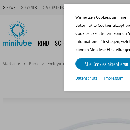
NEWS
EVENTS
MEDIATHEK
FOKUSTHEMEN
TECHDAYS
Wir nutzen Cookies, um Ihnen 
Button „Alle Cookies akzeptier
Cookies akzeptieren“ können S
RIND
SCHWEIN
PFERD
HUND
KL
Informationen“ festlegen, welc
können Sie diese Einstellungen
Alle Cookies akzeptieren
Startseite
Pferd
Embryotransfer und Oozytengewinnung/OPU
Datenschutz
Impressum