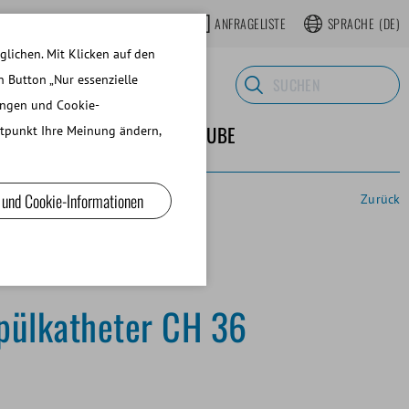
OP
REGISTRIEREN WEBSHOP
ANFRAGELISTE
SPRACHE
(DE)
lichen. Mit Klicken auf den
n Button „Nur essenzielle
ungen und Cookie-
 LABORBEDARF
ÜBER MINITUBE
eitpunkt Ihre Meinung ändern,
 und Cookie-Informationen
Zurück
pülkatheter CH 36