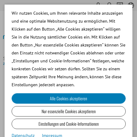
Wir nutzen Cookies, um Ihnen relevante Inhalte anzuzeigen
und eine optimale Websitenutzung zu ermöglichen. Mit
Klicken auf den Button „Alle Cookies akzeptieren“ willigen
Sie in die Nutzung sämtlicher Cookies ein. Mit Klicken auf
den Button „Nur essenzielle Cookies akzeptieren“ können Sie
Zurück zur Übersicht
den Einsatz nicht notwendiger Cookies ablehnen oder unter
Startseite
News
Minitüb GmbH erfolgreich nach ISO 13485
„Einstellungen und Cookie-Informationen“ festlegen, welche
zertifiziert
konkreten Cookies wir setzen dürfen. Sollten Sie zu einem
Minitüb GmbH erfolgreich nach
späteren Zeitpunkt Ihre Meinung ändern, können Sie diese
ISO 13485 zertifiziert
Einstellungen jederzeit anpassen.
Alle Cookies akzeptieren
Ein bedeutender Meilenstein für Minitube: Nach einem
intensiven dreitägigen Audit durch zwei Auditorinnen des
Nur essenzielle Cookies akzeptieren
TÜV Süd
wurde unser Qualitätsmanagementsystem
erfolgreich zertifiziert. Minitube ist nun offiziell als
Einstellungen und Cookie-Informationen
Hersteller von Medizinprodukten nach
ISO 13485
Datenschutz
Impressum