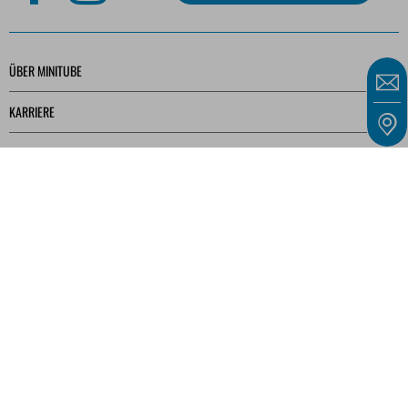
ÜBER MINITUBE
KARRIERE
SERVICE
MEDIATHEK
Unsere Angebote richten sich ausschließlich an Unternehmer, Gewerbetreibende,
Freiberufler und öffentliche Einrichtungen im Sinne des § 14 BGB und nicht an
Verbraucher im Sinne des § 13 BGB.