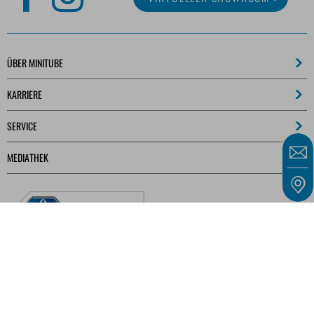
ÜBER MINITUBE
KARRIERE
SERVICE
MEDIATHEK
Unsere Angebote richten sich ausschließlich an Unternehmer, Gewerbetreibende,
Freiberufler und öffentliche Einrichtungen im Sinne des § 14 BGB und nicht an
Verbraucher im Sinne des § 13 BGB.