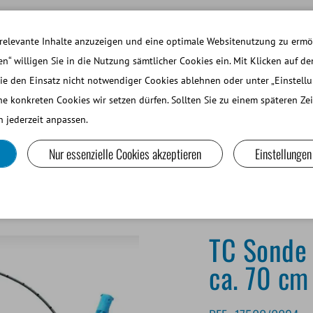
ARBEITEN BEI MINITUBE
ANMELDEN WEBSH
relevante Inhalte anzuzeigen und eine optimale Websitenutzung zu ermög
en“ willigen Sie in die Nutzung sämtlicher Cookies ein. Mit Klicken auf de
ie den Einsatz nicht notwendiger Cookies ablehnen oder unter „Einstell
EINE WIEDERKÄUER UND KAMELIDE
LABORGERÄTE UND
he konkreten Cookies wir setzen dürfen. Sollten Sie zu einem späteren Z
 jederzeit anpassen.
Nur essenzielle Cookies akzeptieren
Einstellungen
, CH 4, 2 Öffnungen, ca. 70 cm Länge
TC Sonde 
ca. 70 cm