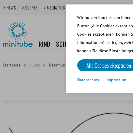
NEWS
EVENTS
MEDIATHEK
FOKUSTHEMEN
TECHDAYS
Wir nutzen Cookies, um Ihnen 
Button „Alle Cookies akzeptier
Cookies akzeptieren“ können S
RIND
SCHWEIN
PFERD
HUND
KL
Informationen“ festlegen, welc
können Sie diese Einstellungen
Alle Cookies akzeptieren
Startseite
Hund
Besamung und Diagnostik
TC Sonde Hund
Datenschutz
Impressum