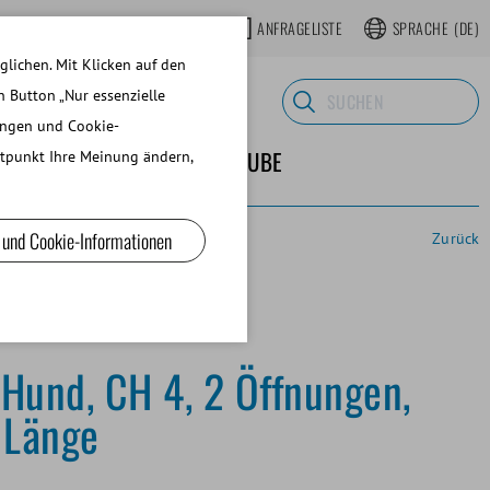
OP
REGISTRIEREN WEBSHOP
ANFRAGELISTE
SPRACHE
(DE)
lichen. Mit Klicken auf den
n Button „Nur essenzielle
ungen und Cookie-
 LABORBEDARF
ÜBER MINITUBE
eitpunkt Ihre Meinung ändern,
 und Cookie-Informationen
Zurück
Hund, CH 4, 2 Öffnungen,
 Länge