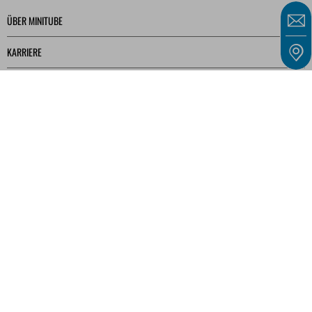
ÜBER MINITUBE
KARRIERE
SERVICE
MEDIATHEK
Unsere Angebote richten sich ausschließlich an Unternehmer, Gewerbetreibende,
Freiberufler und öffentliche Einrichtungen im Sinne des § 14 BGB und nicht an
Verbraucher im Sinne des § 13 BGB.
IMPRESSUM
ALLGEMEINE GESCHÄFTSBEDINGUNGEN
DATENSCHUTZ