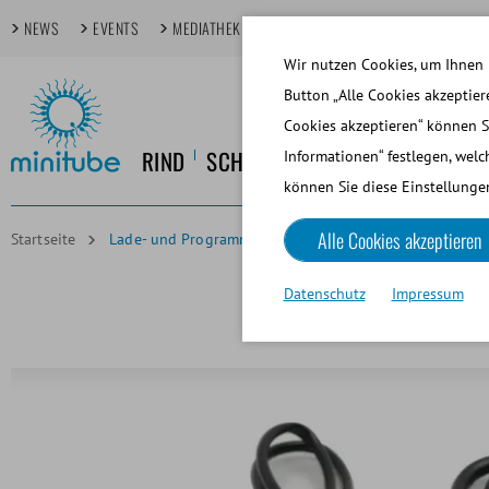
NEWS
EVENTS
MEDIATHEK
FOKUSTHEMEN
TECHDAYS
Wir nutzen Cookies, um Ihnen 
Button „Alle Cookies akzeptier
Cookies akzeptieren“ können S
RIND
SCHWEIN
PFERD
HUND
KL
Informationen“ festlegen, welc
können Sie diese Einstellungen
Alle Cookies akzeptieren
Startseite
Lade- und Programmierkabel für iMale (Ref. 18001/0000
Datenschutz
Impressum