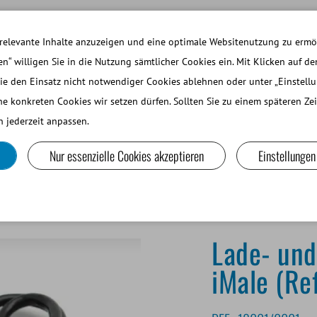
ARBEITEN BEI MINITUBE
ANMELDEN WEBSH
relevante Inhalte anzuzeigen und eine optimale Websitenutzung zu ermög
en“ willigen Sie in die Nutzung sämtlicher Cookies ein. Mit Klicken auf de
ie den Einsatz nicht notwendiger Cookies ablehnen oder unter „Einstell
EINE WIEDERKÄUER UND KAMELIDE
LABORGERÄTE UND
he konkreten Cookies wir setzen dürfen. Sollten Sie zu einem späteren Z
 jederzeit anpassen.
Nur essenzielle Cookies akzeptieren
Einstellungen
)
Lade- und
iMale (Re