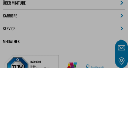
ÜBER MINITUBE
KARRIERE
SERVICE
MEDIATHEK
Unsere Angebote richten sich ausschließlich an Unternehmer, Gewerbetreibende,
Freiberufler und öffentliche Einrichtungen im Sinne des § 14 BGB und nicht an
Verbraucher im Sinne des § 13 BGB.
IMPRESSUM
ALLGEMEINE GESCHÄFTSBEDINGUNGEN
DATENSCHUTZ
KONTAKT