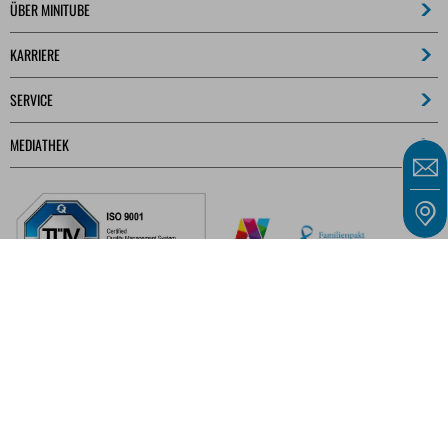
ÜBER MINITUBE
KARRIERE
SERVICE
MEDIATHEK
Unsere Angebote richten sich ausschließlich an Unternehmer, Gewerbetreibende,
Freiberufler und öffentliche Einrichtungen im Sinne des § 14 BGB und nicht an
Verbraucher im Sinne des § 13 BGB.
IMPRESSUM
ALLGEMEINE GESCHÄFTSBEDINGUNGEN
DATENSCHUTZ
KONTAKT