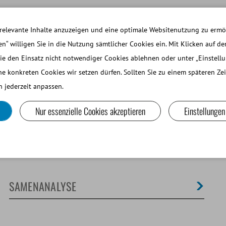
ARBEITEN BEI MINITUBE
ANMELDEN WEBSH
relevante Inhalte anzuzeigen und eine optimale Websitenutzung zu ermög
en“ willigen Sie in die Nutzung sämtlicher Cookies ein. Mit Klicken auf de
ie den Einsatz nicht notwendiger Cookies ablehnen oder unter „Einstell
EINE WIEDERKÄUER UND KAMELIDE
LABORGERÄTE UND
he konkreten Cookies wir setzen dürfen. Sollten Sie zu einem späteren Z
 jederzeit anpassen.
Nur essenzielle Cookies akzeptieren
Einstellungen
SAMENANALYSE